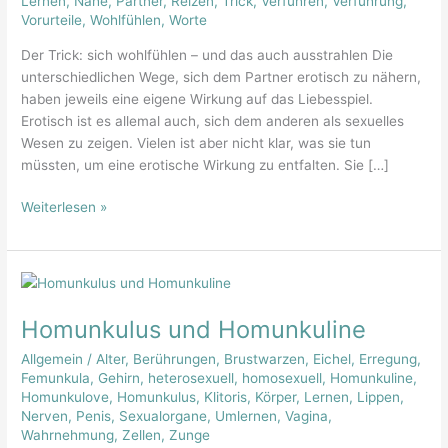
Lernen
,
Nähe
,
Partner
,
Reizen
,
Trick
,
Verführen
,
Verführung
,
Verführung
Vorurteile
,
Wohlfühlen
,
Worte
Der Trick: sich wohlfühlen – und das auch ausstrahlen Die
unterschiedlichen Wege, sich dem Partner erotisch zu nähern,
haben jeweils eine eigene Wirkung auf das Liebesspiel.
Erotisch ist es allemal auch, sich dem anderen als sexuelles
Wesen zu zeigen. Vielen ist aber nicht klar, was sie tun
müssten, um eine erotische Wirkung zu entfalten. Sie […]
Weiterlesen »
Homunkulus
und
Homunkulus und Homunkuline
Homunkuline
Allgemein
/
Alter
,
Berührungen
,
Brustwarzen
,
Eichel
,
Erregung
,
Femunkula
,
Gehirn
,
heterosexuell
,
homosexuell
,
Homunkuline
,
Homunkulove
,
Homunkulus
,
Klitoris
,
Körper
,
Lernen
,
Lippen
,
Nerven
,
Penis
,
Sexualorgane
,
Umlernen
,
Vagina
,
Wahrnehmung
,
Zellen
,
Zunge