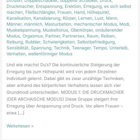
Diffusin
,
Doppelschaukler
,
doppelte Schaukel
,
Druck
,
der
Druckmacher
,
Entspannung
,
Erektion
,
Erregung
,
es sich selbst
Erregung
machen
,
Fließschlängler
,
Frauen
,
Hand
,
Höhepunkt
,
Kanalisation
,
Kanalisierung
,
Körper
,
Lernen
,
Lust
,
Mann
,
Männer
,
männlich
,
Masturbation
,
mechanischer Modus
,
Modi
,
Muskelspannung
,
Muskeltonus
,
Oberkörper
,
ondulierender
Modus
,
Orgasmus
,
Partner
,
Partnersex
,
Raum
,
Reiben
,
Reibung
,
Rubbler
,
Schwierigkeiten
,
Selbstbefriedigung
,
Sensibilität
,
Spannung
,
Technik
,
Teenager
,
Tempo
,
Unterleib
,
Verhalten
,
wellenförmiger Modus
Und wie machst Du’s? Die kontinuierliche Steigerung der
Erregung bis zum Höhepunkt wird von jedem Einzelnen
individuell gelernt. Dabei gibt es zwar unzählige Techniken,
aber anhand des körperlichen Verhaltens lassen sich vier
Grundmodi unterscheiden. MODUS 1: DIE DRUCKMACHER
(DER ARCHAISCHE MODUS) Diese Gruppe steigert ihre
Erregung über Anspannung und Druck. Vor allem Frauen –
etwa […]
Weiterlesen »