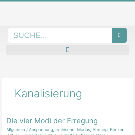
Zum
Inhalt
springen
Suche
Kanalisierung
Die vier Modi der Erregung
Die
vier
Allgemein
/
Anspannung
,
archischer Modus
,
Atmung
,
Becken
,
Modi