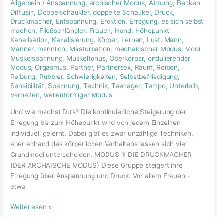
Allgemein
/
Anspannung
,
archischer Modus
,
Atmung
,
Becken
,
Modi
Diffusin
,
Doppelschaukler
,
doppelte Schaukel
,
Druck
,
der
Druckmacher
,
Entspannung
,
Erektion
,
Erregung
,
es sich selbst
Erregung
machen
,
Fließschlängler
,
Frauen
,
Hand
,
Höhepunkt
,
Kanalisation
,
Kanalisierung
,
Körper
,
Lernen
,
Lust
,
Mann
,
Männer
,
männlich
,
Masturbation
,
mechanischer Modus
,
Modi
,
Muskelspannung
,
Muskeltonus
,
Oberkörper
,
ondulierender
Modus
,
Orgasmus
,
Partner
,
Partnersex
,
Raum
,
Reiben
,
Reibung
,
Rubbler
,
Schwierigkeiten
,
Selbstbefriedigung
,
Sensibilität
,
Spannung
,
Technik
,
Teenager
,
Tempo
,
Unterleib
,
Verhalten
,
wellenförmiger Modus
Und wie machst Du’s? Die kontinuierliche Steigerung der
Erregung bis zum Höhepunkt wird von jedem Einzelnen
individuell gelernt. Dabei gibt es zwar unzählige Techniken,
aber anhand des körperlichen Verhaltens lassen sich vier
Grundmodi unterscheiden. MODUS 1: DIE DRUCKMACHER
(DER ARCHAISCHE MODUS) Diese Gruppe steigert ihre
Erregung über Anspannung und Druck. Vor allem Frauen –
etwa
Weiterlesen »