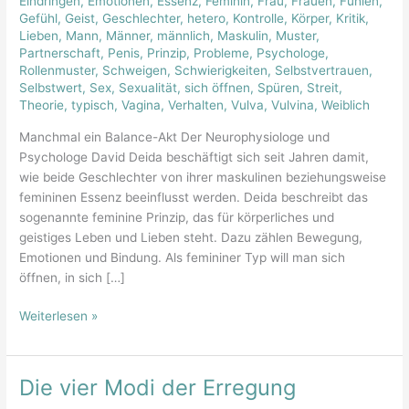
Eindringen
,
Emotionen
,
Essenz
,
Feminin
,
Frau
,
Frauen
,
Fühlen
,
Weibliche
Gefühl
,
Geist
,
Geschlechter
,
hetero
,
Kontrolle
,
Körper
,
Kritik
,
Lieben
,
Mann
,
Männer
,
männlich
,
Maskulin
,
Muster
,
Partnerschaft
,
Penis
,
Prinzip
,
Probleme
,
Psychologe
,
Rollenmuster
,
Schweigen
,
Schwierigkeiten
,
Selbstvertrauen
,
Selbstwert
,
Sex
,
Sexualität
,
sich öffnen
,
Spüren
,
Streit
,
Theorie
,
typisch
,
Vagina
,
Verhalten
,
Vulva
,
Vulvina
,
Weiblich
Manchmal ein Balance-Akt Der Neurophysiologe und
Psychologe David Deida beschäftigt sich seit Jahren damit,
wie beide Geschlechter von ihrer maskulinen beziehungsweise
femininen Essenz beeinflusst werden. Deida beschreibt das
sogenannte feminine Prinzip, das für körperliches und
geistiges Leben und Lieben steht. Dazu zählen Bewegung,
Emotionen und Bindung. Als femininer Typ will man sich
öffnen, in sich […]
Weiterlesen »
Die vier Modi der Erregung
Die
vier