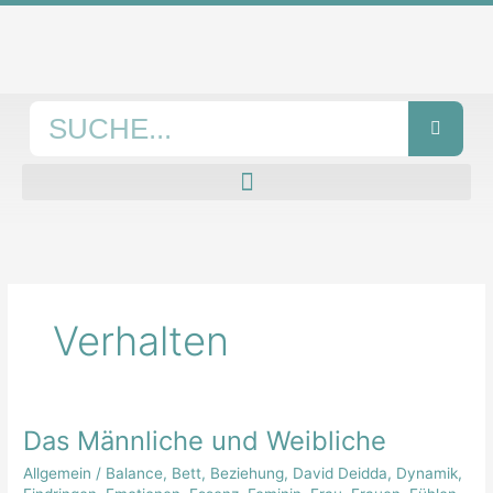
Zum
Inhalt
springen
Suche
Verhalten
Das Männliche und Weibliche
Das
Männliche
Allgemein
/
Balance
,
Bett
,
Beziehung
,
David Deidda
,
Dynamik
,
und