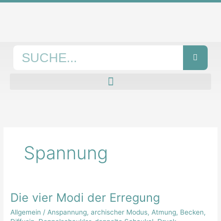
Zum
Inhalt
springen
Suche
Spannung
Die vier Modi der Erregung
Die
vier
Allgemein
/
Anspannung
,
archischer Modus
,
Atmung
,
Becken
,
Modi