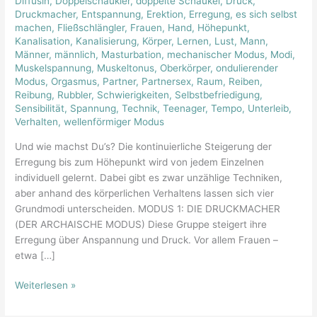
Diffusin
,
Doppelschaukler
,
doppelte Schaukel
,
Druck
,
der
Druckmacher
,
Entspannung
,
Erektion
,
Erregung
,
es sich selbst
Erregung
machen
,
Fließschlängler
,
Frauen
,
Hand
,
Höhepunkt
,
Kanalisation
,
Kanalisierung
,
Körper
,
Lernen
,
Lust
,
Mann
,
Männer
,
männlich
,
Masturbation
,
mechanischer Modus
,
Modi
,
Muskelspannung
,
Muskeltonus
,
Oberkörper
,
ondulierender
Modus
,
Orgasmus
,
Partner
,
Partnersex
,
Raum
,
Reiben
,
Reibung
,
Rubbler
,
Schwierigkeiten
,
Selbstbefriedigung
,
Sensibilität
,
Spannung
,
Technik
,
Teenager
,
Tempo
,
Unterleib
,
Verhalten
,
wellenförmiger Modus
Und wie machst Du’s? Die kontinuierliche Steigerung der
Erregung bis zum Höhepunkt wird von jedem Einzelnen
individuell gelernt. Dabei gibt es zwar unzählige Techniken,
aber anhand des körperlichen Verhaltens lassen sich vier
Grundmodi unterscheiden. MODUS 1: DIE DRUCKMACHER
(DER ARCHAISCHE MODUS) Diese Gruppe steigert ihre
Erregung über Anspannung und Druck. Vor allem Frauen –
etwa […]
Weiterlesen »