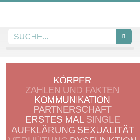
Zum
Inhalt
springen
Suche
KÖRPER
ZAHLEN UND FAKTEN
KOMMUNIKATION
PARTNERSCHAFT
ERSTES MAL
SINGLE
AUFKLÄRUNG
SEXUALITÄT