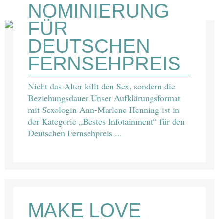
NOMINIERUNG
FÜR
DEUTSCHEN
FERNSEHPREIS
Nicht das Alter killt den Sex, sondern die
Beziehungsdauer Unser Aufklärungsformat
mit Sexologin Ann-Marlene Henning ist in
der Kategorie „Bestes Infotainment“ für den
Deutschen Fernsehpreis ...
MAKE LOVE