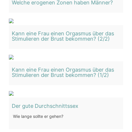
Welche erogenen Zonen haben Männer?
Kann eine Frau einen Orgasmus über das
Stimulieren der Brust bekommen? (2/2)
Kann eine Frau einen Orgasmus über das
Stimulieren der Brust bekommen? (1/2)
Der gute Durchschnittssex
Wie lange sollte er gehen?