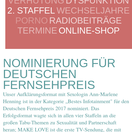
VERHÜTUNG
DYSFUNKTION
2. STAFFEL
WECHSELJAHRE
PORNO
RADIOBEITRÄGE
TERMINE
ONLINE-SHOP
NOMINIERUNG FÜR
DEUTSCHEN
FERNSEHPREIS
Unser Aufklärungsformat mit Sexologin Ann-Marlene
Henning ist in der Kategorie „Bestes Infotainment" für den
Deutschen Fernsehpreis 2017 nominiert. Das
Erfolgsformat wagte sich in allen vier Staffeln an die
großen Tabu-Themen zu Sexualität und Partnerschaft
heran; MAKE LOVE ist die erste TV-Sendung, die mit