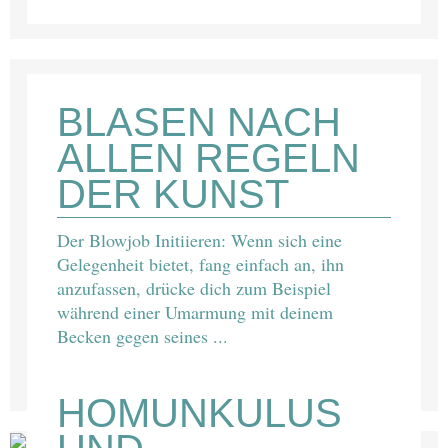
BLASEN NACH
ALLEN REGELN
DER KUNST
Der Blowjob Initiieren: Wenn sich eine
Gelegenheit bietet, fang einfach an, ihn
anzufassen, drücke dich zum Beispiel
während einer Umarmung mit deinem
Becken gegen seines ...
HOMUNKULUS