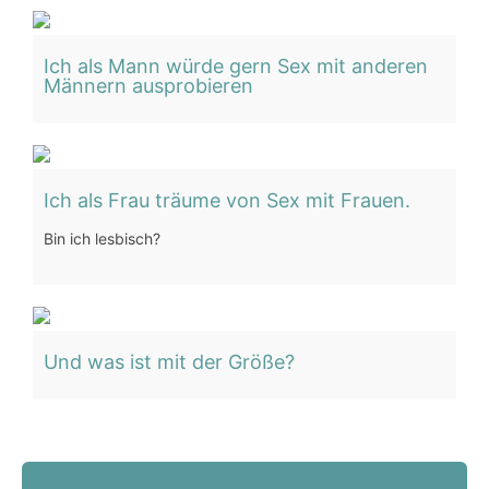
Ich als Mann würde gern Sex mit anderen
Männern ausprobieren
Ich als Frau träume von Sex mit Frauen.
Bin ich lesbisch?
Und was ist mit der Größe?