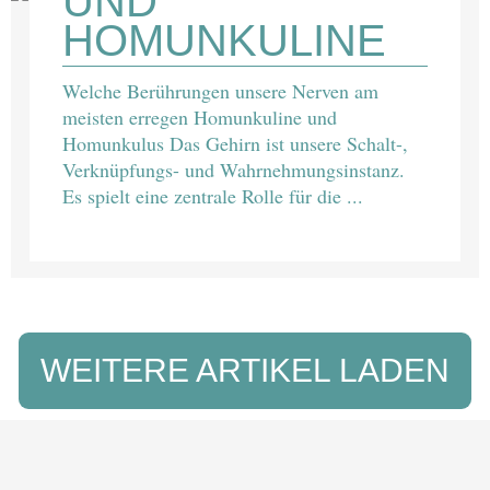
UND
HOMUNKULINE
Welche Berührungen unsere Nerven am
meisten erregen Homunkuline und
Homunkulus Das Gehirn ist unsere Schalt-,
Verknüpfungs- und Wahrnehmungsinstanz.
Es spielt eine zentrale Rolle für die ...
WEITERE ARTIKEL LADEN