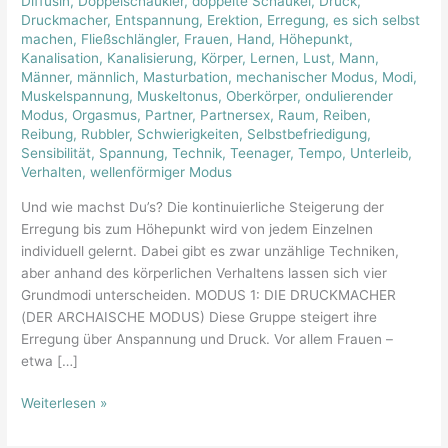
Diffusin
,
Doppelschaukler
,
doppelte Schaukel
,
Druck
,
der
Druckmacher
,
Entspannung
,
Erektion
,
Erregung
,
es sich selbst
Erregung
machen
,
Fließschlängler
,
Frauen
,
Hand
,
Höhepunkt
,
Kanalisation
,
Kanalisierung
,
Körper
,
Lernen
,
Lust
,
Mann
,
Männer
,
männlich
,
Masturbation
,
mechanischer Modus
,
Modi
,
Muskelspannung
,
Muskeltonus
,
Oberkörper
,
ondulierender
Modus
,
Orgasmus
,
Partner
,
Partnersex
,
Raum
,
Reiben
,
Reibung
,
Rubbler
,
Schwierigkeiten
,
Selbstbefriedigung
,
Sensibilität
,
Spannung
,
Technik
,
Teenager
,
Tempo
,
Unterleib
,
Verhalten
,
wellenförmiger Modus
Und wie machst Du’s? Die kontinuierliche Steigerung der
Erregung bis zum Höhepunkt wird von jedem Einzelnen
individuell gelernt. Dabei gibt es zwar unzählige Techniken,
aber anhand des körperlichen Verhaltens lassen sich vier
Grundmodi unterscheiden. MODUS 1: DIE DRUCKMACHER
(DER ARCHAISCHE MODUS) Diese Gruppe steigert ihre
Erregung über Anspannung und Druck. Vor allem Frauen –
etwa […]
Weiterlesen »