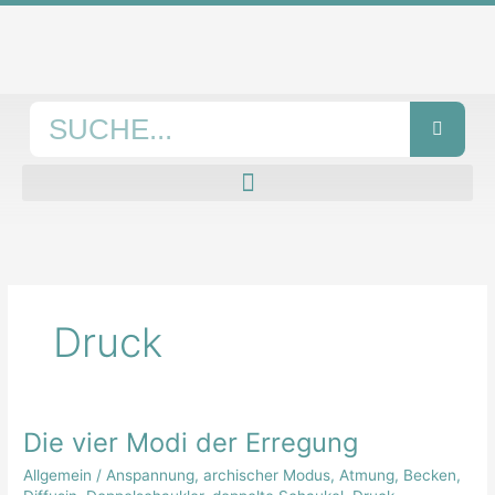
Zum
Inhalt
springen
Suche
Druck
Die vier Modi der Erregung
Die
vier
Allgemein
/
Anspannung
,
archischer Modus
,
Atmung
,
Becken
,
Modi