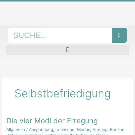
Zum
Inhalt
springen
Suche
Selbstbefriedigung
Die vier Modi der Erregung
Die
vier
Allgemein
/
Anspannung
,
archischer Modus
,
Atmung
,
Becken
,
Modi