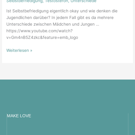
Selbstbefriedigung
,
Testosteron
,
Unterschiede
Anfassen
Ist Selbstbefriedigung eigentlich okay und wie denken die
Jugendlichen darüber? In jedem Fall gibt es da mehrere
Unterschiede zwischen Mädchen und Jungen …
https://www.youtube.com/watch?
v=Gm4nB5Z4zkc&feature=emb_logo
Weiterlesen »
MAKE LOVE