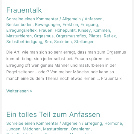
Frauentalk
Frauentalk
Schreibe einen Kommentar
/
Allgemein
/
Anfassen
,
Beckenboden
,
Bewegungen
,
Erektion
,
Erregung
,
Erregungsreflex
,
Frauen
,
Höhepunkt
,
Kinsey
,
Kommen
,
Masturbieren
,
Orgasmus
,
Orgasmusreflex
,
Pilates
,
Reflex
,
Selbstbefriedigung
,
Sex
,
Sexleben
,
Stellungen
Die Art, wie man sich so sehr erregt, dass man zum Orgasmus
kommt, bringt sich jeder selbst bei. Frauen spüren ihre
Erregung oft weniger als Männer und masturbieren in der
Regel seltener – oder? Von meiner Mädelsrunde kann so
manch eine zu dem Thema noch etwas lernen … Frauentalk
Weiterlesen »
Ein tolles Teil zum Anfassen
Ein
tolles
Schreibe einen Kommentar
/
Allgemein
/
Erregung
,
Hormone
,
Teil
Jungen
,
Mädchen
,
Masturbieren
,
Onanieren
,
zum