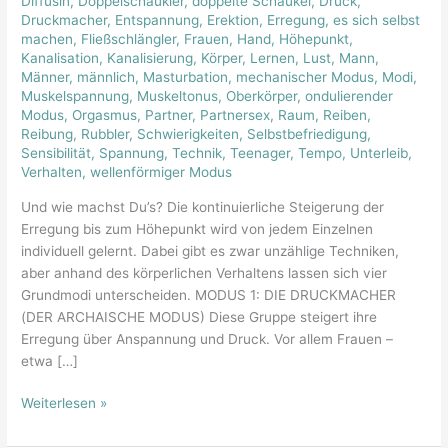
Diffusin
,
Doppelschaukler
,
doppelte Schaukel
,
Druck
,
der
Druckmacher
,
Entspannung
,
Erektion
,
Erregung
,
es sich selbst
Erregung
machen
,
Fließschlängler
,
Frauen
,
Hand
,
Höhepunkt
,
Kanalisation
,
Kanalisierung
,
Körper
,
Lernen
,
Lust
,
Mann
,
Männer
,
männlich
,
Masturbation
,
mechanischer Modus
,
Modi
,
Muskelspannung
,
Muskeltonus
,
Oberkörper
,
ondulierender
Modus
,
Orgasmus
,
Partner
,
Partnersex
,
Raum
,
Reiben
,
Reibung
,
Rubbler
,
Schwierigkeiten
,
Selbstbefriedigung
,
Sensibilität
,
Spannung
,
Technik
,
Teenager
,
Tempo
,
Unterleib
,
Verhalten
,
wellenförmiger Modus
Und wie machst Du’s? Die kontinuierliche Steigerung der
Erregung bis zum Höhepunkt wird von jedem Einzelnen
individuell gelernt. Dabei gibt es zwar unzählige Techniken,
aber anhand des körperlichen Verhaltens lassen sich vier
Grundmodi unterscheiden. MODUS 1: DIE DRUCKMACHER
(DER ARCHAISCHE MODUS) Diese Gruppe steigert ihre
Erregung über Anspannung und Druck. Vor allem Frauen –
etwa […]
Weiterlesen »