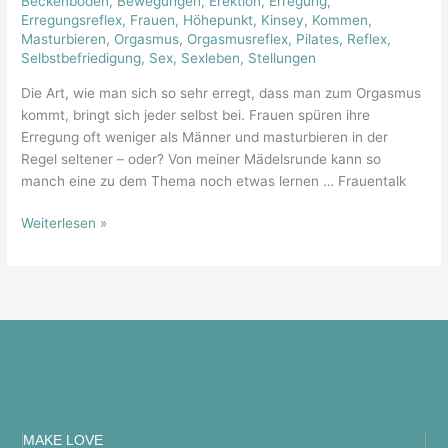
Beckenboden
,
Bewegungen
,
Erektion
,
Erregung
,
Erregungsreflex
,
Frauen
,
Höhepunkt
,
Kinsey
,
Kommen
,
Masturbieren
,
Orgasmus
,
Orgasmusreflex
,
Pilates
,
Reflex
,
Selbstbefriedigung
,
Sex
,
Sexleben
,
Stellungen
Die Art, wie man sich so sehr erregt, dass man zum Orgasmus
kommt, bringt sich jeder selbst bei. Frauen spüren ihre
Erregung oft weniger als Männer und masturbieren in der
Regel seltener – oder? Von meiner Mädelsrunde kann so
manch eine zu dem Thema noch etwas lernen … Frauentalk
Weiterlesen »
MAKE LOVE