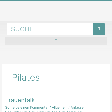
Zum
Inhalt
springen
Suche
Pilates
Frauentalk
Frauentalk
Schreibe einen Kommentar
/
Allgemein
/
Anfassen
,