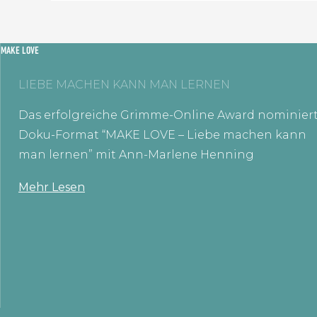
MAKE LOVE
LIEBE MACHEN KANN MAN LERNEN
Das erfolgreiche Grimme-Online Award nominier
Doku-Format “MAKE LOVE – Liebe machen kann
man lernen” mit Ann-Marlene Henning
Mehr Lesen