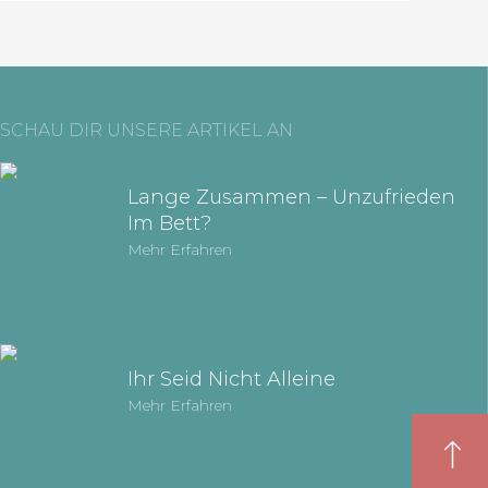
SCHAU DIR UNSERE ARTIKEL AN
Lange Zusammen – Unzufrieden
Im Bett?
Mehr Erfahren
Ihr Seid Nicht Alleine
Mehr Erfahren