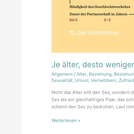
Je älter, desto wenige
Allgemein
/
Alter
,
Beziehung
,
Beziehun
Sexualität
,
Unlust
,
Verliebtsein
,
Zufrie
Nicht das Alter killt den Sex, sonder
Sex als ein gleichaltriges Paar, das s
scheint den Sex zu bedrohen. Laut Umf
Weiterlesen »