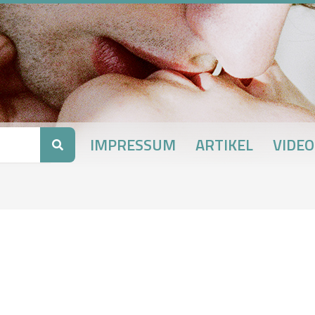
IMPRESSUM
ARTIKEL
VIDEO