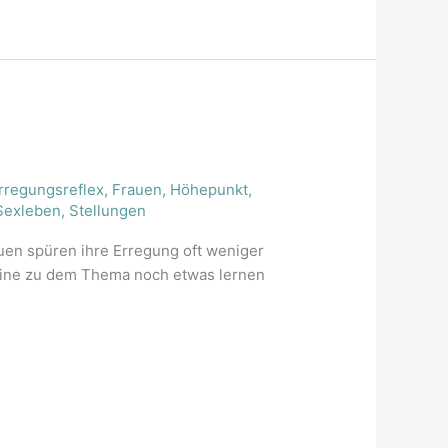
rregungsreflex
,
Frauen
,
Höhepunkt
,
Sexleben
,
Stellungen
auen spüren ihre Erregung oft weniger
eine zu dem Thema noch etwas lernen