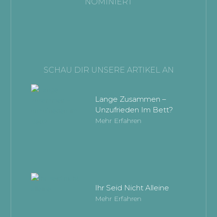
NOMINIERT
SCHAU DIR UNSERE ARTIKEL AN
Lange Zusammen –
Unzufrieden Im Bett?
Mehr Erfahren
Ihr Seid Nicht Alleine
Mehr Erfahren