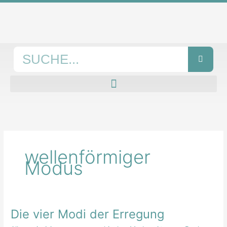
Zum
Inhalt
springen
Suche
wellenförmiger
Modus
Die vier Modi der Erregung
Die
vier