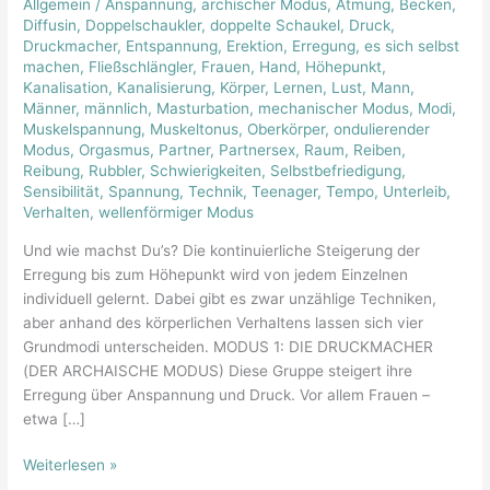
Allgemein
/
Anspannung
,
archischer Modus
,
Atmung
,
Becken
,
Modi
Diffusin
,
Doppelschaukler
,
doppelte Schaukel
,
Druck
,
der
Druckmacher
,
Entspannung
,
Erektion
,
Erregung
,
es sich selbst
Erregung
machen
,
Fließschlängler
,
Frauen
,
Hand
,
Höhepunkt
,
Kanalisation
,
Kanalisierung
,
Körper
,
Lernen
,
Lust
,
Mann
,
Männer
,
männlich
,
Masturbation
,
mechanischer Modus
,
Modi
,
Muskelspannung
,
Muskeltonus
,
Oberkörper
,
ondulierender
Modus
,
Orgasmus
,
Partner
,
Partnersex
,
Raum
,
Reiben
,
Reibung
,
Rubbler
,
Schwierigkeiten
,
Selbstbefriedigung
,
Sensibilität
,
Spannung
,
Technik
,
Teenager
,
Tempo
,
Unterleib
,
Verhalten
,
wellenförmiger Modus
Und wie machst Du’s? Die kontinuierliche Steigerung der
Erregung bis zum Höhepunkt wird von jedem Einzelnen
individuell gelernt. Dabei gibt es zwar unzählige Techniken,
aber anhand des körperlichen Verhaltens lassen sich vier
Grundmodi unterscheiden. MODUS 1: DIE DRUCKMACHER
(DER ARCHAISCHE MODUS) Diese Gruppe steigert ihre
Erregung über Anspannung und Druck. Vor allem Frauen –
etwa […]
Weiterlesen »