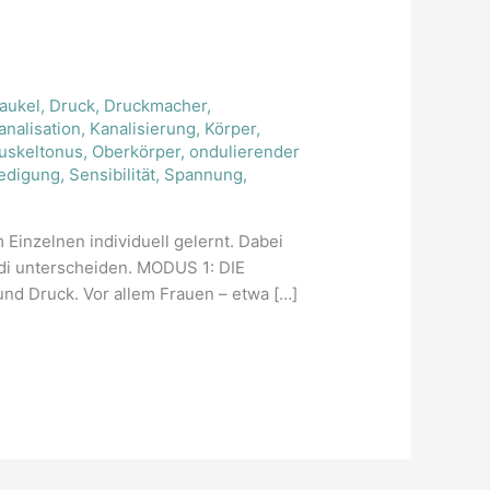
aukel
,
Druck
,
Druckmacher
,
analisation
,
Kanalisierung
,
Körper
,
uskeltonus
,
Oberkörper
,
ondulierender
iedigung
,
Sensibilität
,
Spannung
,
Einzelnen individuell gelernt. Dabei
odi unterscheiden. MODUS 1: DIE
 Druck. Vor allem Frauen – etwa […]