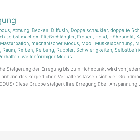
egung
Modus
,
Atmung
,
Becken
,
Diffusin
,
Doppelschaukler
,
doppelte Sch
ich selbst machen
,
Fließschlängler
,
Frauen
,
Hand
,
Höhepunkt
,
K
,
Masturbation
,
mechanischer Modus
,
Modi
,
Muskelspannung
,
M
x
,
Raum
,
Reiben
,
Reibung
,
Rubbler
,
Schwierigkeiten
,
Selbstbefr
Verhalten
,
wellenförmiger Modus
che Steigerung der Erregung bis zum Höhepunkt wird von jedem 
er anhand des körperlichen Verhaltens lassen sich vier Grundm
 Diese Gruppe steigert ihre Erregung über Anspannung und