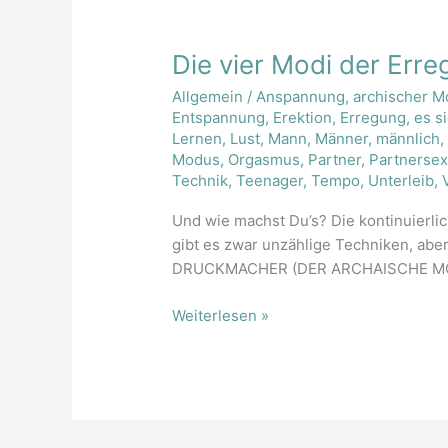
Die
Die vier Modi der Err
vier
Allgemein
/
Anspannung
,
archischer 
Modi
Entspannung
,
Erektion
,
Erregung
,
es s
der
Lernen
,
Lust
,
Mann
,
Männer
,
männlich
Erregung
Modus
,
Orgasmus
,
Partner
,
Partnerse
Technik
,
Teenager
,
Tempo
,
Unterleib
,
Und wie machst Du’s? Die kontinuierli
gibt es zwar unzählige Techniken, ab
DRUCKMACHER (DER ARCHAISCHE MODUS)
Weiterlesen »