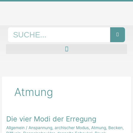
Zum
Inhalt
springen
Suche
Atmung
Die vier Modi der Erregung
Die
vier
Allgemein
/
Anspannung
,
archischer Modus
,
Atmung
,
Becken
,
Modi