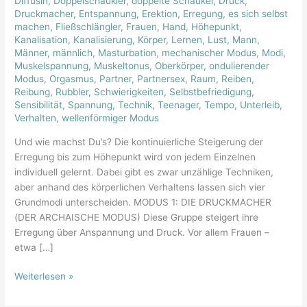
Diffusin
,
Doppelschaukler
,
doppelte Schaukel
,
Druck
,
der
Druckmacher
,
Entspannung
,
Erektion
,
Erregung
,
es sich selbst
Erregung
machen
,
Fließschlängler
,
Frauen
,
Hand
,
Höhepunkt
,
Kanalisation
,
Kanalisierung
,
Körper
,
Lernen
,
Lust
,
Mann
,
Männer
,
männlich
,
Masturbation
,
mechanischer Modus
,
Modi
,
Muskelspannung
,
Muskeltonus
,
Oberkörper
,
ondulierender
Modus
,
Orgasmus
,
Partner
,
Partnersex
,
Raum
,
Reiben
,
Reibung
,
Rubbler
,
Schwierigkeiten
,
Selbstbefriedigung
,
Sensibilität
,
Spannung
,
Technik
,
Teenager
,
Tempo
,
Unterleib
,
Verhalten
,
wellenförmiger Modus
Und wie machst Du’s? Die kontinuierliche Steigerung der
Erregung bis zum Höhepunkt wird von jedem Einzelnen
individuell gelernt. Dabei gibt es zwar unzählige Techniken,
aber anhand des körperlichen Verhaltens lassen sich vier
Grundmodi unterscheiden. MODUS 1: DIE DRUCKMACHER
(DER ARCHAISCHE MODUS) Diese Gruppe steigert ihre
Erregung über Anspannung und Druck. Vor allem Frauen –
etwa […]
Weiterlesen »