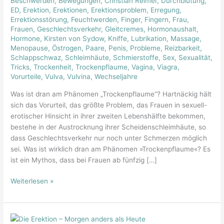
Beschwerden
,
Bewegungen
,
Christian Reimer
,
Durchblutung
,
der
ED
,
Erektion
,
Erektionen
,
Erektionsproblem
,
Erregung
,
Austrocknung
Errektionsstörung
,
Feuchtwerden
,
Finger
,
Fingern
,
Frau
,
Frauen
,
Geschlechtsverkehr
,
Gleitcremes
,
Hormonaushalt
,
Hormone
,
Kirsten von Sydow
,
Kniffe
,
Lubrikation
,
Massage
,
Menopause
,
Östrogen
,
Paare
,
Penis
,
Probleme
,
Reizbarkeit
,
Schlappschwaz
,
Schleimhäute
,
Schmierstoffe
,
Sex
,
Sexualität
,
Tricks
,
Trockenheit
,
Trockenpflaume
,
Vagina
,
Viagra
,
Vorurteile
,
Vulva
,
Vulvina
,
Wechseljahre
Was ist dran am Phänomen „Trockenpflaume“? Hartnäckig hält
sich das Vorurteil, das größte Problem, das Frauen in sexuell-
erotischer Hinsicht in ihrer zweiten Lebenshälfte bekommen,
bestehe in der Austrocknung ihrer Scheidenschleimhäute, so
dass Geschlechtsverkehr nur noch unter Schmerzen möglich
sei. Was ist wirklich dran am Phänomen »Trockenpflaume«? Es
ist ein Mythos, dass bei Frauen ab fünfzig […]
Weiterlesen »
Die