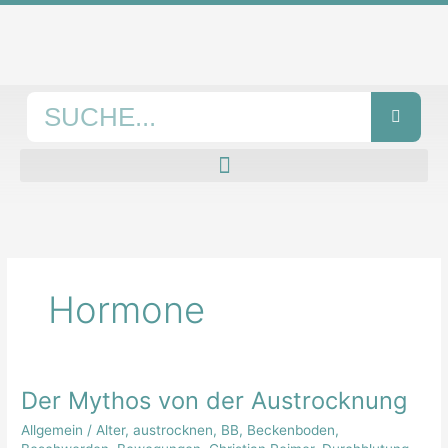
Zum
Inhalt
springen
Suche
Hormone
Der Mythos von der Austrocknung
Der
Mythos
Allgemein
/
Alter
,
austrocknen
,
BB
,
Beckenboden
,
von