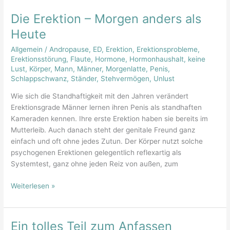
Erektion
Die Erektion – Morgen anders als
–
Morgen
Heute
anders
Allgemein
/
Andropause
,
ED
,
Erektion
,
Erektionsprobleme
,
als
Erektionsstörung
,
Flaute
,
Hormone
,
Hormonhaushalt
,
keine
Heute
Lust
,
Körper
,
Mann
,
Männer
,
Morgenlatte
,
Penis
,
Schlappschwanz
,
Ständer
,
Stehvermögen
,
Unlust
Wie sich die Standhaftigkeit mit den Jahren verändert
Erektionsgrade Männer lernen ihren Penis als standhaften
Kameraden kennen. Ihre erste Erektion haben sie bereits im
Mutterleib. Auch danach steht der genitale Freund ganz
einfach und oft ohne jedes Zutun. Der Körper nutzt solche
psychogenen Erektionen gelegentlich reflexartig als
Systemtest, ganz ohne jeden Reiz von außen, zum
Weiterlesen »
Ein tolles Teil zum Anfassen
Ein