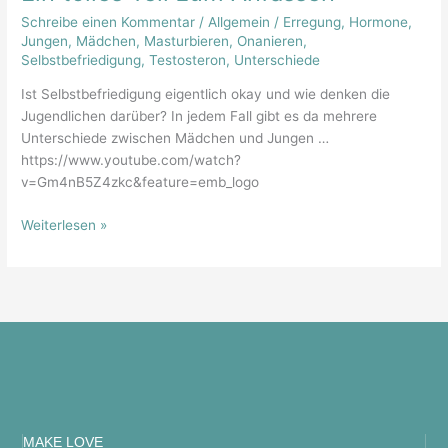
tolles
Schreibe einen Kommentar
/
Allgemein
/
Erregung
,
Hormone
,
Teil
Jungen
,
Mädchen
,
Masturbieren
,
Onanieren
,
zum
Selbstbefriedigung
,
Testosteron
,
Unterschiede
Anfassen
Ist Selbstbefriedigung eigentlich okay und wie denken die
Jugendlichen darüber? In jedem Fall gibt es da mehrere
Unterschiede zwischen Mädchen und Jungen …
https://www.youtube.com/watch?
v=Gm4nB5Z4zkc&feature=emb_logo
Weiterlesen »
MAKE LOVE