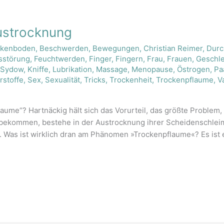
ustrocknung
kenboden
,
Beschwerden
,
Bewegungen
,
Christian Reimer
,
Durc
sstörung
,
Feuchtwerden
,
Finger
,
Fingern
,
Frau
,
Frauen
,
Geschle
n Sydow
,
Kniffe
,
Lubrikation
,
Massage
,
Menopause
,
Östrogen
,
Pa
rstoffe
,
Sex
,
Sexualität
,
Tricks
,
Trockenheit
,
Trockenpflaume
,
V
me“? Hartnäckig hält sich das Vorurteil, das größte Problem,
te bekommen, bestehe in der Austrocknung ihrer Scheidenschlei
 Was ist wirklich dran am Phänomen »Trockenpflaume«? Es ist e