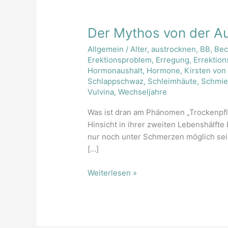
Der
Der Mythos von der A
Mythos
Allgemein
/
Alter
,
austrocknen
,
BB
,
Bec
von
Erektionsproblem
,
Erregung
,
Errektion
der
Hormonaushalt
,
Hormone
,
Kirsten vo
Austrocknung
Schlappschwaz
,
Schleimhäute
,
Schmie
Vulvina
,
Wechseljahre
Was ist dran am Phänomen „Trockenpflau
Hinsicht in ihrer zweiten Lebenshälf
nur noch unter Schmerzen möglich sei.
[…]
Weiterlesen »