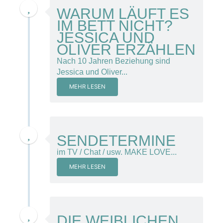
31. Oktober 2013
WARUM LÄUFT ES
IM BETT NICHT?
JESSICA UND
OLIVER ERZÄHLEN
Nach 10 Jahren Beziehung sind
Jessica und Oliver...
MEHR LESEN
21. Juli 2015
SENDETERMINE
im TV / Chat / usw. MAKE LOVE...
MEHR LESEN
28. Oktober 2013
DIE WEIBLICHEN