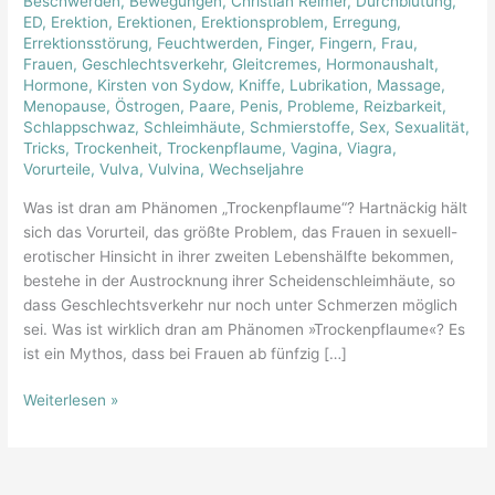
Beschwerden
,
Bewegungen
,
Christian Reimer
,
Durchblutung
,
der
ED
,
Erektion
,
Erektionen
,
Erektionsproblem
,
Erregung
,
Austrocknung
Errektionsstörung
,
Feuchtwerden
,
Finger
,
Fingern
,
Frau
,
Frauen
,
Geschlechtsverkehr
,
Gleitcremes
,
Hormonaushalt
,
Hormone
,
Kirsten von Sydow
,
Kniffe
,
Lubrikation
,
Massage
,
Menopause
,
Östrogen
,
Paare
,
Penis
,
Probleme
,
Reizbarkeit
,
Schlappschwaz
,
Schleimhäute
,
Schmierstoffe
,
Sex
,
Sexualität
,
Tricks
,
Trockenheit
,
Trockenpflaume
,
Vagina
,
Viagra
,
Vorurteile
,
Vulva
,
Vulvina
,
Wechseljahre
Was ist dran am Phänomen „Trockenpflaume“? Hartnäckig hält
sich das Vorurteil, das größte Problem, das Frauen in sexuell-
erotischer Hinsicht in ihrer zweiten Lebenshälfte bekommen,
bestehe in der Austrocknung ihrer Scheidenschleimhäute, so
dass Geschlechtsverkehr nur noch unter Schmerzen möglich
sei. Was ist wirklich dran am Phänomen »Trockenpflaume«? Es
ist ein Mythos, dass bei Frauen ab fünfzig […]
Weiterlesen »