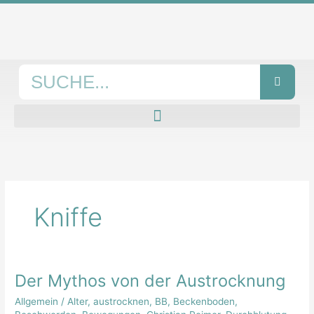
Zum
Inhalt
springen
Suche
Kniffe
Der Mythos von der Austrocknung
Der
Mythos
Allgemein
/
Alter
,
austrocknen
,
BB
,
Beckenboden
,
von