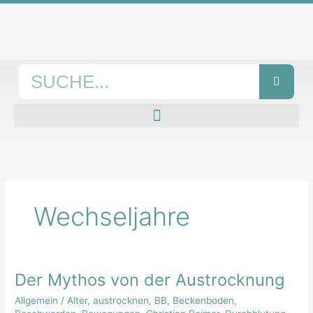
Zum
Inhalt
springen
Suche
Wechseljahre
Der Mythos von der Austrocknung
Der
Mythos
Allgemein
/
Alter
,
austrocknen
,
BB
,
Beckenboden
,
von