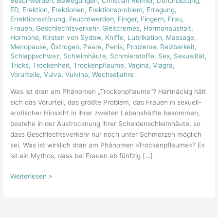
Beschwerden
,
Bewegungen
,
Christian Reimer
,
Durchblutung
,
der
ED
,
Erektion
,
Erektionen
,
Erektionsproblem
,
Erregung
,
Austrocknung
Errektionsstörung
,
Feuchtwerden
,
Finger
,
Fingern
,
Frau
,
Frauen
,
Geschlechtsverkehr
,
Gleitcremes
,
Hormonaushalt
,
Hormone
,
Kirsten von Sydow
,
Kniffe
,
Lubrikation
,
Massage
,
Menopause
,
Östrogen
,
Paare
,
Penis
,
Probleme
,
Reizbarkeit
,
Schlappschwaz
,
Schleimhäute
,
Schmierstoffe
,
Sex
,
Sexualität
,
Tricks
,
Trockenheit
,
Trockenpflaume
,
Vagina
,
Viagra
,
Vorurteile
,
Vulva
,
Vulvina
,
Wechseljahre
Was ist dran am Phänomen „Trockenpflaume“? Hartnäckig hält
sich das Vorurteil, das größte Problem, das Frauen in sexuell-
erotischer Hinsicht in ihrer zweiten Lebenshälfte bekommen,
bestehe in der Austrocknung ihrer Scheidenschleimhäute, so
dass Geschlechtsverkehr nur noch unter Schmerzen möglich
sei. Was ist wirklich dran am Phänomen »Trockenpflaume«? Es
ist ein Mythos, dass bei Frauen ab fünfzig […]
Weiterlesen »