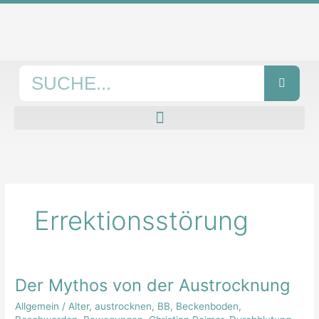
Zum
Inhalt
springen
Suche
Errektionsstörung
Der Mythos von der Austrocknung
Der
Mythos
Allgemein
/
Alter
,
austrocknen
,
BB
,
Beckenboden
,
von