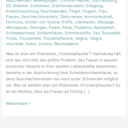
Beschwerden
,
Bewegungen
,
Christian Reimer
,
Durchblutung
,
der
ED
,
Erektion
,
Erektionen
,
Erektionsproblem
,
Erregung
,
Austrocknung
Errektionsstörung
,
Feuchtwerden
,
Finger
,
Fingern
,
Frau
,
Frauen
,
Geschlechtsverkehr
,
Gleitcremes
,
Hormonaushalt
,
Hormone
,
Kirsten von Sydow
,
Kniffe
,
Lubrikation
,
Massage
,
Menopause
,
Östrogen
,
Paare
,
Penis
,
Probleme
,
Reizbarkeit
,
Schlappschwaz
,
Schleimhäute
,
Schmierstoffe
,
Sex
,
Sexualität
,
Tricks
,
Trockenheit
,
Trockenpflaume
,
Vagina
,
Viagra
,
Vorurteile
,
Vulva
,
Vulvina
,
Wechseljahre
Was ist dran am Phänomen „Trockenpflaume“? Hartnäckig hält
sich das Vorurteil, das größte Problem, das Frauen in sexuell-
erotischer Hinsicht in ihrer zweiten Lebenshälfte bekommen,
bestehe in der Austrocknung ihrer Scheidenschleimhäute, so
dass Geschlechtsverkehr nur noch unter Schmerzen möglich
sei. Was ist wirklich dran am Phänomen »Trockenpflaume«? Es
ist ein Mythos, dass bei Frauen ab fünfzig […]
Weiterlesen »