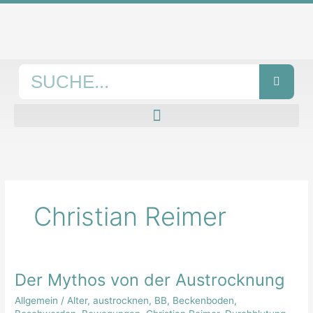
Zum
Inhalt
springen
Suche
Christian Reimer
Der Mythos von der Austrocknung
Der
Mythos
Allgemein
/
Alter
,
austrocknen
,
BB
,
Beckenboden
,
von