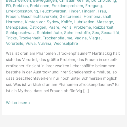
Beschwerden
,
Bewegungen
,
Christian Reimer
,
Durchblutung
,
der
ED
,
Erektion
,
Erektionen
,
Erektionsproblem
,
Erregung
,
Austrocknung
Errektionsstörung
,
Feuchtwerden
,
Finger
,
Fingern
,
Frau
,
Frauen
,
Geschlechtsverkehr
,
Gleitcremes
,
Hormonaushalt
,
Hormone
,
Kirsten von Sydow
,
Kniffe
,
Lubrikation
,
Massage
,
Menopause
,
Östrogen
,
Paare
,
Penis
,
Probleme
,
Reizbarkeit
,
Schlappschwaz
,
Schleimhäute
,
Schmierstoffe
,
Sex
,
Sexualität
,
Tricks
,
Trockenheit
,
Trockenpflaume
,
Vagina
,
Viagra
,
Vorurteile
,
Vulva
,
Vulvina
,
Wechseljahre
Was ist dran am Phänomen „Trockenpflaume“? Hartnäckig hält
sich das Vorurteil, das größte Problem, das Frauen in sexuell-
erotischer Hinsicht in ihrer zweiten Lebenshälfte bekommen,
bestehe in der Austrocknung ihrer Scheidenschleimhäute, so
dass Geschlechtsverkehr nur noch unter Schmerzen möglich
sei. Was ist wirklich dran am Phänomen »Trockenpflaume«? Es
ist ein Mythos, dass bei Frauen ab fünfzig […]
Weiterlesen »