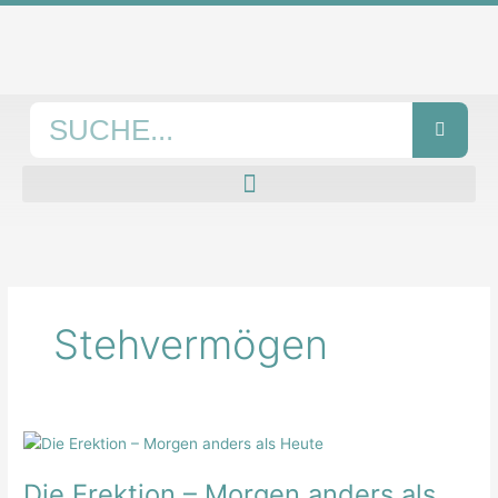
Zum
Inhalt
springen
Suche
Stehvermögen
Die
Erektion
Die Erektion – Morgen anders als
–