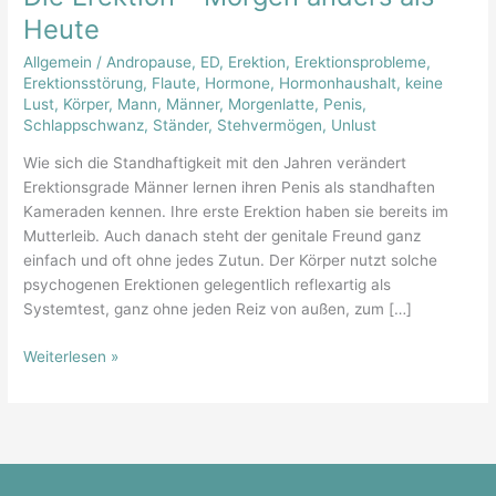
Morgen
Heute
anders
Allgemein
/
Andropause
,
ED
,
Erektion
,
Erektionsprobleme
,
als
Erektionsstörung
,
Flaute
,
Hormone
,
Hormonhaushalt
,
keine
Heute
Lust
,
Körper
,
Mann
,
Männer
,
Morgenlatte
,
Penis
,
Schlappschwanz
,
Ständer
,
Stehvermögen
,
Unlust
Wie sich die Standhaftigkeit mit den Jahren verändert
Erektionsgrade Männer lernen ihren Penis als standhaften
Kameraden kennen. Ihre erste Erektion haben sie bereits im
Mutterleib. Auch danach steht der genitale Freund ganz
einfach und oft ohne jedes Zutun. Der Körper nutzt solche
psychogenen Erektionen gelegentlich reflexartig als
Systemtest, ganz ohne jeden Reiz von außen, zum […]
Weiterlesen »