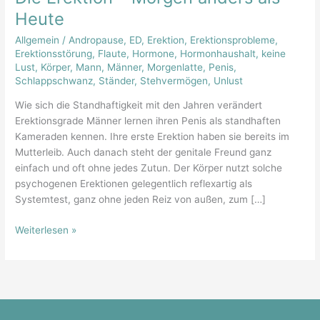
Morgen
Heute
anders
Allgemein
/
Andropause
,
ED
,
Erektion
,
Erektionsprobleme
,
als
Erektionsstörung
,
Flaute
,
Hormone
,
Hormonhaushalt
,
keine
Heute
Lust
,
Körper
,
Mann
,
Männer
,
Morgenlatte
,
Penis
,
Schlappschwanz
,
Ständer
,
Stehvermögen
,
Unlust
Wie sich die Standhaftigkeit mit den Jahren verändert
Erektionsgrade Männer lernen ihren Penis als standhaften
Kameraden kennen. Ihre erste Erektion haben sie bereits im
Mutterleib. Auch danach steht der genitale Freund ganz
einfach und oft ohne jedes Zutun. Der Körper nutzt solche
psychogenen Erektionen gelegentlich reflexartig als
Systemtest, ganz ohne jeden Reiz von außen, zum […]
Weiterlesen »