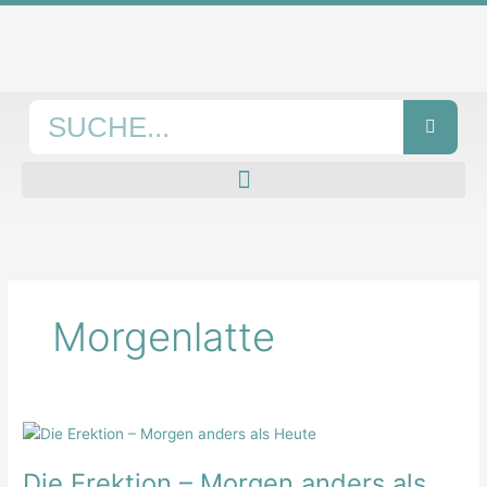
Zum
Inhalt
springen
Suche
Morgenlatte
Die
Erektion
Die Erektion – Morgen anders als
–