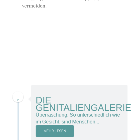
vermeiden.
8. November 2013
DIE
GENITALIENGALERIE
Überraschung: So unterschiedlich wie
im Gesicht, sind Menschen...
MEHR LESEN