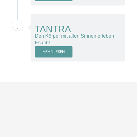
21. November 2014
TANTRA
Den Körper mit allen Sinnen erleben
Es gibt...
MEHR LESEN