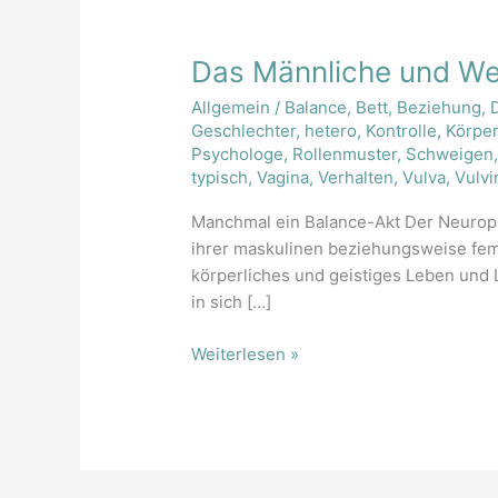
Das
Das Männliche und We
Männliche
Allgemein
/
Balance
,
Bett
,
Beziehung
,
und
Geschlechter
,
hetero
,
Kontrolle
,
Körpe
Weibliche
Psychologe
,
Rollenmuster
,
Schweigen
typisch
,
Vagina
,
Verhalten
,
Vulva
,
Vulvi
Manchmal ein Balance-Akt Der Neurophy
ihrer maskulinen beziehungsweise femi
körperliches und geistiges Leben und 
in sich […]
Weiterlesen »