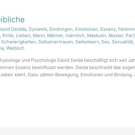
ibliche
David Deidda
,
Dynamik
,
Eindringen
,
Emotionen
,
Essenz
,
Femini
r
,
Kritik
,
Lieben
,
Mann
,
Männer
,
männlich
,
Maskulin
,
Muster
,
Part
,
Schwierigkeiten
,
Selbstvertrauen
,
Selbstwert
,
Sex
,
Sexualität
na
,
Weiblich
siologe und Psychologe David Deida beschäftigt sich seit Ja
ninen Essenz beeinflusst werden. Deida beschreibt das sogenan
Lieben steht. Dazu zählen Bewegung, Emotionen und Bindung. Al