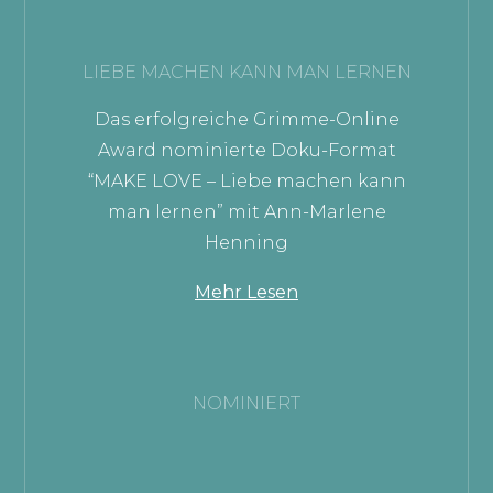
LIEBE MACHEN KANN MAN LERNEN
Das erfolgreiche Grimme-Online
Award nominierte Doku-Format
“MAKE LOVE – Liebe machen kann
man lernen” mit Ann-Marlene
Henning
Mehr Lesen
NOMINIERT