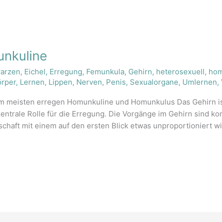
nkuline
warzen
,
Eichel
,
Erregung
,
Femunkula
,
Gehirn
,
heterosexuell
,
hom
örper
,
Lernen
,
Lippen
,
Nerven
,
Penis
,
Sexualorgane
,
Umlernen
,
 meisten erregen Homunkuline und Homunkulus Das Gehirn ist
ntrale Rolle für die Erregung. Die Vorgänge im Gehirn sind ko
chaft mit einem auf den ersten Blick etwas unproportioniert 