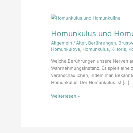
Homunkulus
und
Homunkulus und Homu
Homunkuline
Allgemein
/
Alter
,
Berührungen
,
Brust
Homunkulove
,
Homunkulus
,
Klitoris
,
K
Welche Berührungen unsere Nerven am
Wahrnehmungsinstanz. Es spielt eine ze
veranschaulichen, indem man Bekannts
Homunkulus. Der Homunkulus ist […]
Weiterlesen »