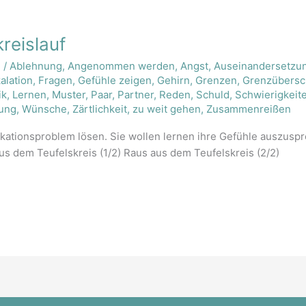
reislauf
n
/
Ablehnung
,
Angenommen werden
,
Angst
,
Auseinandersetzu
alation
,
Fragen
,
Gefühle zeigen
,
Gehirn
,
Grenzen
,
Grenzübersc
ik
,
Lernen
,
Muster
,
Paar
,
Partner
,
Reden
,
Schuld
,
Schwierigkeit
ung
,
Wünsche
,
Zärtlichkeit
,
zu weit gehen
,
Zusammenreißen
tionsproblem lösen. Sie wollen lernen ihre Gefühle auszuspre
aus dem Teufelskreis (1/2) Raus aus dem Teufelskreis (2/2)