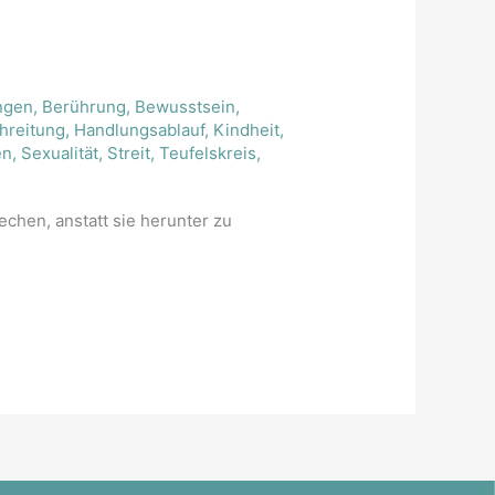
ngen
,
Berührung
,
Bewusstsein
,
hreitung
,
Handlungsablauf
,
Kindheit
,
en
,
Sexualität
,
Streit
,
Teufelskreis
,
chen, anstatt sie herunter zu