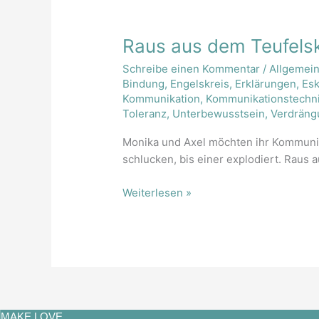
Raus
Raus aus dem Teufelsk
aus
Schreibe einen Kommentar
/
Allgemei
dem
Bindung
,
Engelskreis
,
Erklärungen
,
Esk
Teufelskreislauf
Kommunikation
,
Kommunikationstechn
Toleranz
,
Unterbewusstsein
,
Verdräng
Monika und Axel möchten ihr Kommunika
schlucken, bis einer explodiert. Raus 
Weiterlesen »
MAKE LOVE