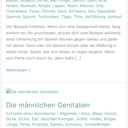
Blasen
,
Blowjob
,
Eichel
,
Eier
,
Finger
,
Gefühl
,
Gleitcreme
,
Regeln
Hoden
,
Kommen
,
Körper
,
Lippen
,
Mann
,
Männer
,
Oral
,
der
Oralverkehr
,
Penis
,
Pimmel
,
Sack
,
Schwanz
,
Sex
,
Sexualität
,
Sperma
,
Spüren
,
Technicken
,
Tipps
,
Trick
,
Verführung
,
Vorhaut
Kunst
Der Blowjob Initiieren: Wenn sich eine Gelegenheit bietet, fang
einfach an, ihn anzufassen, drücke dich zum Beispiel während
einer Umarmung mit deinem Becken gegen seines und gleite
mit deiner Hand oder mit deinem Körper über die Wölbung in
seiner Hose. Spüre, wie sich etwas zu regen beginnt. Wenn
sein Penis noch weich ist, dann halte […]
Weiterlesen »
Die
männlichen
Die männlichen Genitalien
Genitalien
Schreibe einen Kommentar
/
Allgemein
/
Anus
,
Blase
,
Damm
,
Dicke
,
Eichel
,
Eier
,
Geschlechtsorgan
,
Größe
,
Hoden
,
Körper
,
Länge
,
Penis
,
Prostata
,
Samen
,
Schwanz
,
Schwellkörper
,