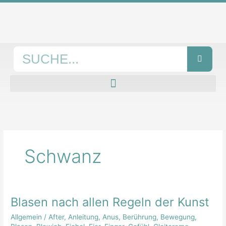
Zum
Inhalt
springen
Suche
Schwanz
Blasen nach allen Regeln der Kunst
Blasen
nach
Allgemein
/
After
,
Anleitung
,
Anus
,
Berührung
,
Bewegung
,
allen