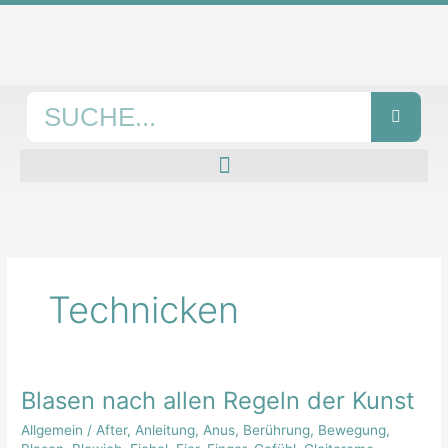
Zum
Inhalt
springen
Suche
Technicken
Blasen nach allen Regeln der Kunst
Blasen
nach
Allgemein
/
After
,
Anleitung
,
Anus
,
Berührung
,
Bewegung
,
allen