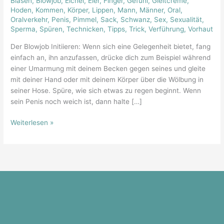
Blasen
,
Blowjob
,
Eichel
,
Eier
,
Finger
,
Gefühl
,
Gleitcreme
,
Regeln
Hoden
,
Kommen
,
Körper
,
Lippen
,
Mann
,
Männer
,
Oral
,
der
Oralverkehr
,
Penis
,
Pimmel
,
Sack
,
Schwanz
,
Sex
,
Sexualität
,
Sperma
,
Spüren
,
Technicken
,
Tipps
,
Trick
,
Verführung
,
Vorhaut
Kunst
Der Blowjob Initiieren: Wenn sich eine Gelegenheit bietet, fang
einfach an, ihn anzufassen, drücke dich zum Beispiel während
einer Umarmung mit deinem Becken gegen seines und gleite
mit deiner Hand oder mit deinem Körper über die Wölbung in
seiner Hose. Spüre, wie sich etwas zu regen beginnt. Wenn
sein Penis noch weich ist, dann halte […]
Weiterlesen »