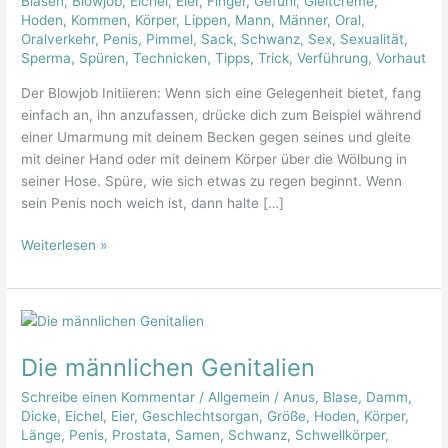
Blasen
,
Blowjob
,
Eichel
,
Eier
,
Finger
,
Gefühl
,
Gleitcreme
,
Regeln
Hoden
,
Kommen
,
Körper
,
Lippen
,
Mann
,
Männer
,
Oral
,
der
Oralverkehr
,
Penis
,
Pimmel
,
Sack
,
Schwanz
,
Sex
,
Sexualität
,
Sperma
,
Spüren
,
Technicken
,
Tipps
,
Trick
,
Verführung
,
Vorhaut
Kunst
Der Blowjob Initiieren: Wenn sich eine Gelegenheit bietet, fang
einfach an, ihn anzufassen, drücke dich zum Beispiel während
einer Umarmung mit deinem Becken gegen seines und gleite
mit deiner Hand oder mit deinem Körper über die Wölbung in
seiner Hose. Spüre, wie sich etwas zu regen beginnt. Wenn
sein Penis noch weich ist, dann halte […]
Weiterlesen »
Die
männlichen
Die männlichen Genitalien
Genitalien
Schreibe einen Kommentar
/
Allgemein
/
Anus
,
Blase
,
Damm
,
Dicke
,
Eichel
,
Eier
,
Geschlechtsorgan
,
Größe
,
Hoden
,
Körper
,
Länge
,
Penis
,
Prostata
,
Samen
,
Schwanz
,
Schwellkörper
,