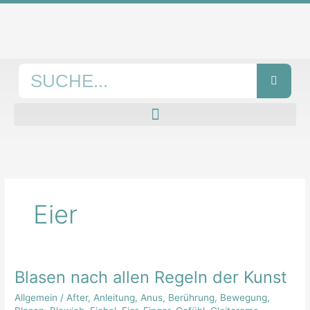
Zum
Inhalt
springen
Suche
Eier
Blasen nach allen Regeln der Kunst
Blasen
nach
Allgemein
/
After
,
Anleitung
,
Anus
,
Berührung
,
Bewegung
,
allen