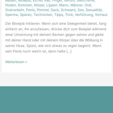
Blasen
,
Blowjob
,
Eichel
,
Eier
,
Finger
,
Gefühl
,
Gleitcreme
,
Regeln
Hoden
,
Kommen
,
Körper
,
Lippen
,
Mann
,
Männer
,
Oral
,
der
Oralverkehr
,
Penis
,
Pimmel
,
Sack
,
Schwanz
,
Sex
,
Sexualität
,
Sperma
,
Spüren
,
Technicken
,
Tipps
,
Trick
,
Verführung
,
Vorhaut
Kunst
Der Blowjob Initiieren: Wenn sich eine Gelegenheit bietet, fang
einfach an, ihn anzufassen, drücke dich zum Beispiel während
einer Umarmung mit deinem Becken gegen seines und gleite
mit deiner Hand oder mit deinem Körper über die Wölbung in
seiner Hose. Spüre, wie sich etwas zu regen beginnt. Wenn
sein Penis noch weich ist, dann halte […]
Weiterlesen »