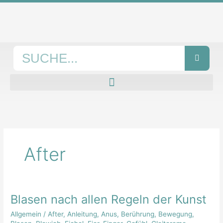
Zum
Inhalt
springen
Suche
After
Blasen nach allen Regeln der Kunst
Blasen
nach
Allgemein
/
After
,
Anleitung
,
Anus
,
Berührung
,
Bewegung
,
allen