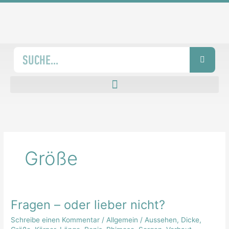
Zum
Inhalt
springen
Suche
Größe
Fragen – oder lieber nicht?
Fragen
–
Schreibe einen Kommentar
/
Allgemein
/
Aussehen
,
Dicke
,
oder