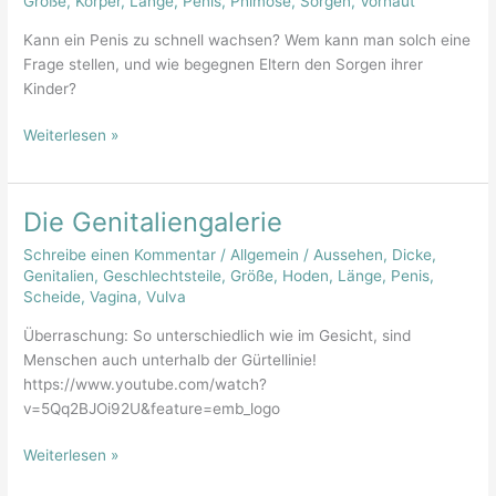
Größe
,
Körper
,
Länge
,
Penis
,
Phimose
,
Sorgen
,
Vorhaut
lieber
Kann ein Penis zu schnell wachsen? Wem kann man solch eine
nicht?
Frage stellen, und wie begegnen Eltern den Sorgen ihrer
Kinder?
Weiterlesen »
Die Genitaliengalerie
Die
Genitaliengalerie
Schreibe einen Kommentar
/
Allgemein
/
Aussehen
,
Dicke
,
Genitalien
,
Geschlechtsteile
,
Größe
,
Hoden
,
Länge
,
Penis
,
Scheide
,
Vagina
,
Vulva
Überraschung: So unterschiedlich wie im Gesicht, sind
Menschen auch unterhalb der Gürtellinie!
https://www.youtube.com/watch?
v=5Qq2BJOi92U&feature=emb_logo
Weiterlesen »