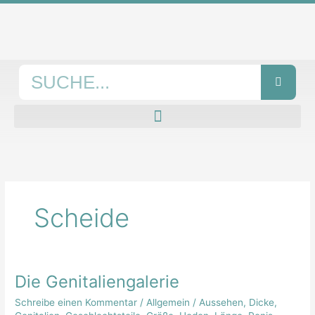
Zum
Inhalt
springen
Suche
Scheide
Die Genitaliengalerie
Die
Genitaliengalerie
Schreibe einen Kommentar
/
Allgemein
/
Aussehen
,
Dicke
,