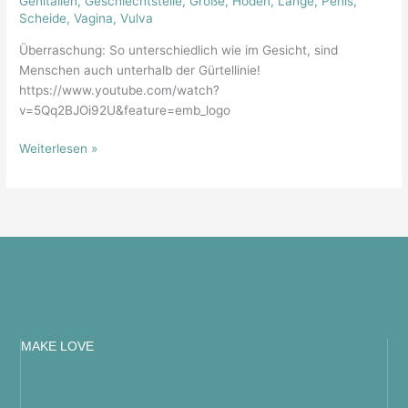
Genitalien
,
Geschlechtsteile
,
Größe
,
Hoden
,
Länge
,
Penis
,
Scheide
,
Vagina
,
Vulva
Überraschung: So unterschiedlich wie im Gesicht, sind
Menschen auch unterhalb der Gürtellinie!
https://www.youtube.com/watch?
v=5Qq2BJOi92U&feature=emb_logo
Weiterlesen »
MAKE LOVE