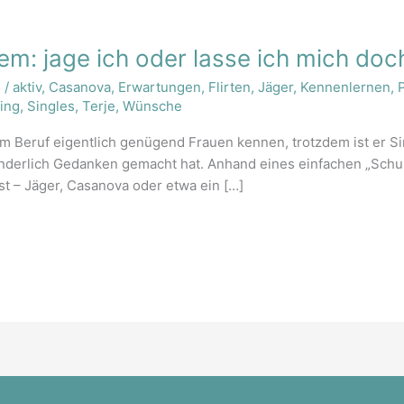
m: jage ich oder lasse ich mich doch
n
/
aktiv
,
Casanova
,
Erwartungen
,
Flirten
,
Jäger
,
Kennenlernen
,
ing
,
Singles
,
Terje
,
Wünsche
nem Beruf eigentlich genügend Frauen kennen, trotzdem ist er Si
onderlich Gedanken gemacht hat. Anhand eines einfachen „Schu
ist – Jäger, Casanova oder etwa ein […]