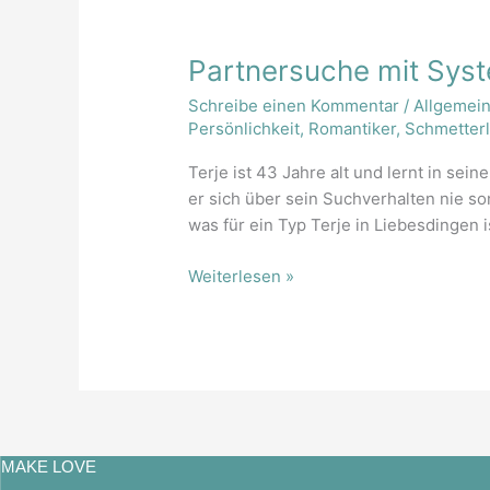
Partnersuche
Partnersuche mit Syste
mit
Schreibe einen Kommentar
/
Allgemei
System:
Persönlichkeit
,
Romantiker
,
Schmetterl
jage
ich
Terje ist 43 Jahre alt und lernt in sei
oder
er sich über sein Suchverhalten nie s
lasse
was für ein Typ Terje in Liebesdingen 
ich
mich
Weiterlesen »
doch
lieber
finden?
MAKE LOVE