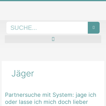
Zum
Inhalt
springen
Suche
Jäger
Partnersuche mit System: jage ich
Partnersuche
mit
oder lasse ich mich doch lieber
System: