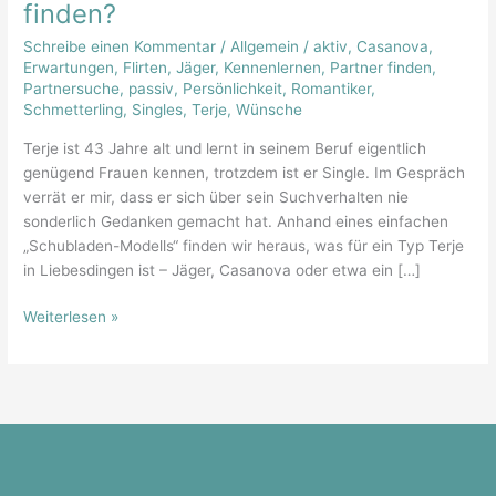
finden?
jage
ich
Schreibe einen Kommentar
/
Allgemein
/
aktiv
,
Casanova
,
oder
Erwartungen
,
Flirten
,
Jäger
,
Kennenlernen
,
Partner finden
,
Partnersuche
,
passiv
,
Persönlichkeit
,
Romantiker
,
lasse
Schmetterling
,
Singles
,
Terje
,
Wünsche
ich
mich
Terje ist 43 Jahre alt und lernt in seinem Beruf eigentlich
doch
genügend Frauen kennen, trotzdem ist er Single. Im Gespräch
lieber
verrät er mir, dass er sich über sein Suchverhalten nie
finden?
sonderlich Gedanken gemacht hat. Anhand eines einfachen
„Schubladen-Modells“ finden wir heraus, was für ein Typ Terje
in Liebesdingen ist – Jäger, Casanova oder etwa ein […]
Weiterlesen »