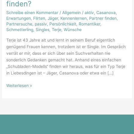
finden?
jage
ich
Schreibe einen Kommentar
/
Allgemein
/
aktiv
,
Casanova
,
oder
Erwartungen
,
Flirten
,
Jäger
,
Kennenlernen
,
Partner finden
,
Partnersuche
,
passiv
,
Persönlichkeit
,
Romantiker
,
lasse
Schmetterling
,
Singles
,
Terje
,
Wünsche
ich
mich
Terje ist 43 Jahre alt und lernt in seinem Beruf eigentlich
doch
genügend Frauen kennen, trotzdem ist er Single. Im Gespräch
lieber
verrät er mir, dass er sich über sein Suchverhalten nie
finden?
sonderlich Gedanken gemacht hat. Anhand eines einfachen
„Schubladen-Modells“ finden wir heraus, was für ein Typ Terje
in Liebesdingen ist – Jäger, Casanova oder etwa ein […]
Weiterlesen »