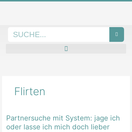
Zum
Inhalt
springen
Suche
Flirten
Partnersuche mit System: jage ich
Partnersuche
mit
oder lasse ich mich doch lieber
System: