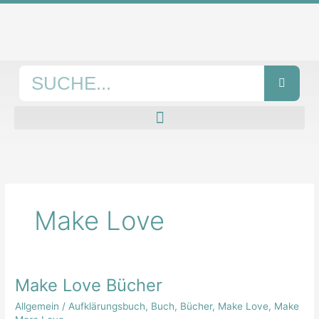
Zum
Inhalt
springen
Suche
Make Love
Make Love Bücher
Make
Love
Allgemein
/
Aufklärungsbuch
,
Buch
,
Bücher
,
Make Love
,
Make
Bücher