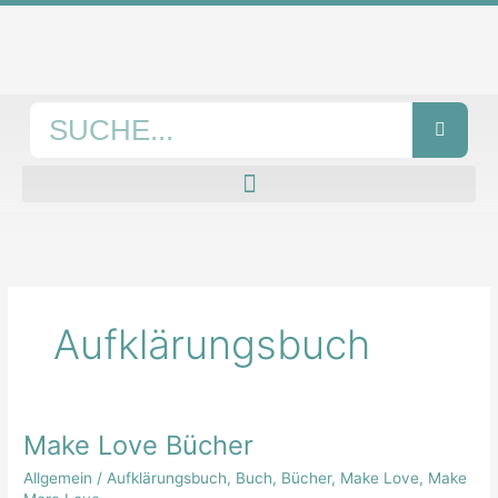
Zum
Inhalt
springen
Suche
Aufklärungsbuch
Make Love Bücher
Make
Love
Allgemein
/
Aufklärungsbuch
,
Buch
,
Bücher
,
Make Love
,
Make
Bücher