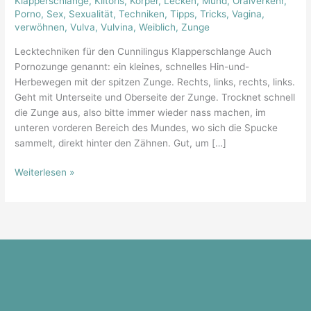
Klapperschlange
,
Klitoris
,
Körper
,
Lecken
,
Mund
,
Oralverkehr
,
Porno
,
Sex
,
Sexualität
,
Techniken
,
Tipps
,
Tricks
,
Vagina
,
verwöhnen
,
Vulva
,
Vulvina
,
Weiblich
,
Zunge
Lecktechniken für den Cunnilingus Klapperschlange Auch
Pornozunge genannt: ein kleines, schnelles Hin-und-
Herbewegen mit der spitzen Zunge. Rechts, links, rechts, links.
Geht mit Unterseite und Oberseite der Zunge. Trocknet schnell
die Zunge aus, also bitte immer wieder nass machen, im
unteren vorderen Bereich des Mundes, wo sich die Spucke
sammelt, direkt hinter den Zähnen. Gut, um […]
Weiterlesen »