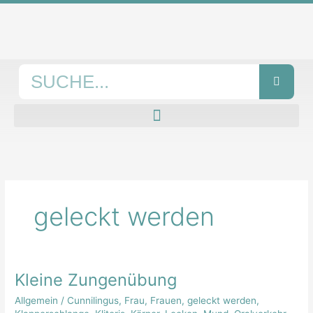
Zum
Inhalt
springen
Suche
geleckt werden
Kleine Zungenübung
Kleine
Zungenübung
Allgemein
/
Cunnilingus
,
Frau
,
Frauen
,
geleckt werden
,