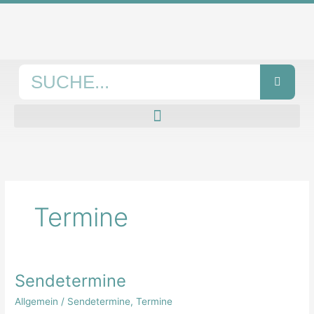
Zum
Inhalt
springen
Suche
Termine
Sendetermine
Sendetermine
Allgemein
/
Sendetermine
,
Termine