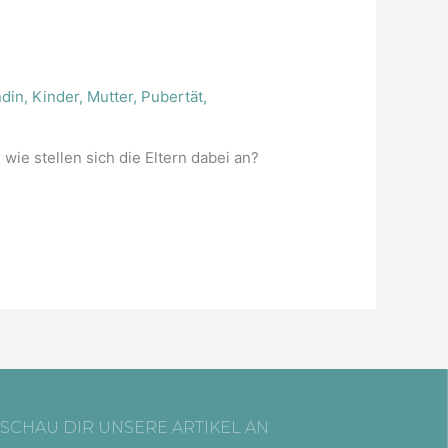
ndin
,
Kinder
,
Mutter
,
Pubertät
,
ie stellen sich die Eltern dabei an?
SCHAU DIR UNSERE ARTIKEL AN