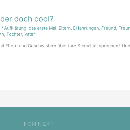
oder doch cool?
n
/
Aufklärung
,
das erste Mal
,
Eltern
,
Erfahrungen
,
Freund
,
Freu
hn
,
Tochter
,
Vater
t Eltern und Geschwistern über ihre Sexualität sprechen? Und w
NOMINIERT