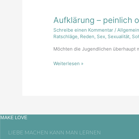
Aufklärung
Aufklärung – peinlich 
–
Schreibe einen Kommentar
/
Allgemei
peinlich
Ratschläge
,
Reden
,
Sex
,
Sexualität
,
So
oder
doch
Möchten die Jugendlichen überhaupt mi
cool?
Weiterlesen »
MAKE LOVE
LIEBE MACHEN KANN MAN LERNEN