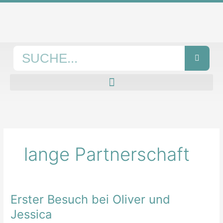
Zum
Inhalt
springen
Suche
lange Partnerschaft
Erster Besuch bei Oliver und
Erster
Besuch
Jessica
bei