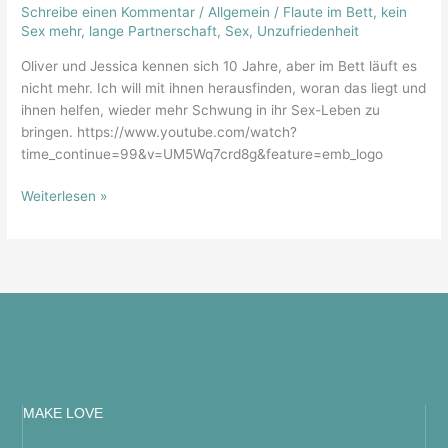
Schreibe einen Kommentar
/
Allgemein
/
Flaute im Bett
,
kein
Oliver
Sex mehr
,
lange Partnerschaft
,
Sex
,
Unzufriedenheit
und
Jessica
Oliver und Jessica kennen sich 10 Jahre, aber im Bett läuft es
nicht mehr. Ich will mit ihnen herausfinden, woran das liegt und
ihnen helfen, wieder mehr Schwung in ihr Sex-Leben zu
bringen. https://www.youtube.com/watch?
time_continue=99&v=UM5Wq7crd8g&feature=emb_logo
Weiterlesen »
MAKE LOVE