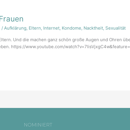
 Frauen
n
/
Aufklärung
,
Eltern
,
Internet
,
Kondome
,
Nacktheit
,
Sexualität
Eltern. Und die machen ganz schön große Augen und Ohren übe
 geben. https://www.youtube.com/watch?v=7lisVjxgC4w&featur
NOMINIERT