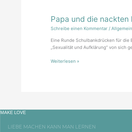
Papa
Papa und die nackten
und
Schreibe einen Kommentar
/
Allgemei
die
nackten
Eine Runde Schulbankdrücken für die 
Frauen
„Sexualität und Aufklärung“ von sich
Weiterlesen »
MAKE LOVE
LIEBE MACHEN KANN MAN LERNEN