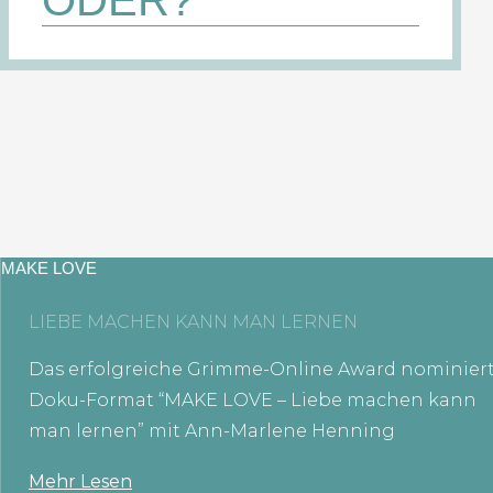
MAKE LOVE
LIEBE MACHEN KANN MAN LERNEN
Das erfolgreiche Grimme-Online Award nominier
Doku-Format “MAKE LOVE – Liebe machen kann
man lernen” mit Ann-Marlene Henning
Mehr Lesen