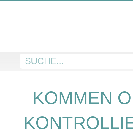
Zum
Inhalt
springen
Suche
KOMMEN OD
KONTROLLI