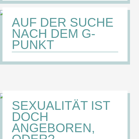
AUF DER SUCHE
NACH DEM G-
PUNKT
SEXUALITÄT IST
DOCH
ANGEBOREN,
ODER?