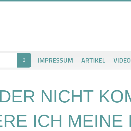
IMPRESSUM
ARTIKEL
VIDEO
ER NICHT KO
ERE ICH MEINE